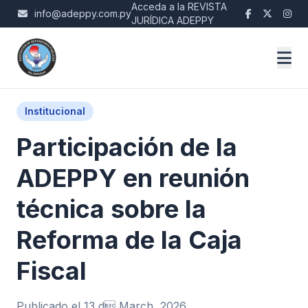
Acceda a la REVISTA
info@adeppy.com.py
JURÍDICA ADEPPY
Institucional
Participación de la
ADEPPY en reunión
técnica sobre la
Reforma de la Caja
Fiscal
Publicado el 13 d March, 2026